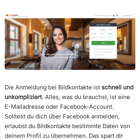
t
m
i
t
4
.
5
v
o
Die Anmeldung bei Bildkontakte ist
schnell und
n
unkompliziert
. Alles, was du brauchst, ist eine
5
E-Mailadresse oder Facebook-Account.
Solltest du dich über Facebook anmelden,
erlaubst du Bildkontakte bestimmte Daten von
deinem Profil zu übernehmen. Das spart dir