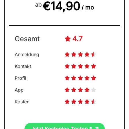
€14,90
ab
/ mo
Gesamt
4.7

Anmeldung





Kontakt





Profil





App





Kosten





Jetzt Kostenlos Testen *