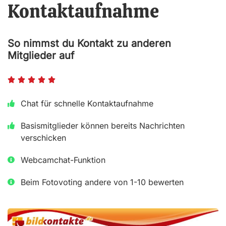
Kontaktaufnahme
So nimmst du Kontakt zu anderen
Mitglieder auf
B





e
Chat für schnelle Kontaktaufnahme
w
Basismitglieder können bereits Nachrichten
e
verschicken
r
t
Webcamchat-Funktion
e
Beim Fotovoting andere von 1-10 bewerten
t
m
i