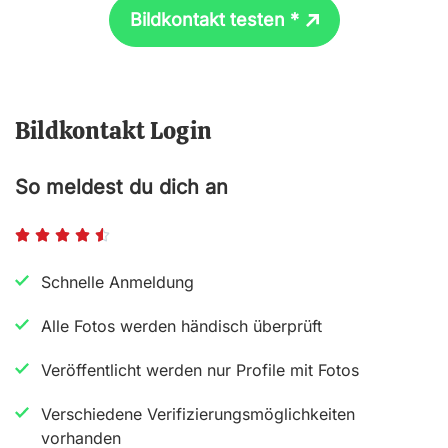
Bildkontakt testen *
Bildkontakt Login
So meldest du dich an
B





e
Schnelle Anmeldung
w
Alle Fotos werden händisch überprüft
e
r
Veröffentlicht werden nur Profile mit Fotos
t
Verschiedene Verifizierungsmöglichkeiten
e
vorhanden