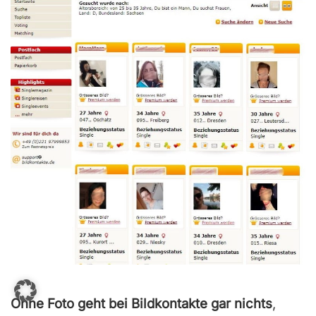
n
5
Ohne Foto geht bei Bildkontakte gar nichts
,