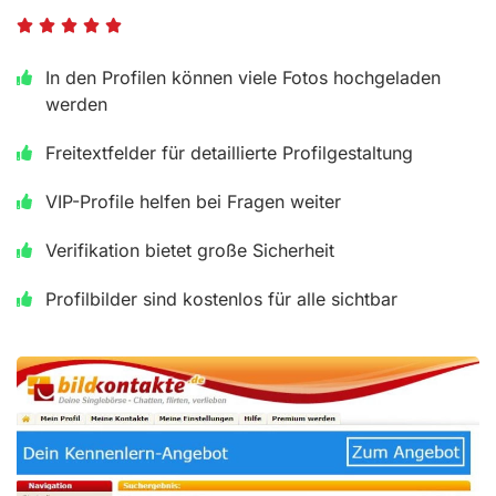
B





e
In den Profilen können viele Fotos hochgeladen
w
werden
e
Freitextfelder für detaillierte Profilgestaltung
r
t
VIP-Profile helfen bei Fragen weiter
e
Verifikation bietet große Sicherheit
t
Profilbilder sind kostenlos für alle sichtbar
m
i
t
5
v
o