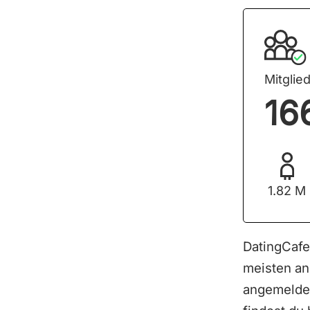
Mitglied
16
1.82 M
DatingCafe 
meisten an
angemeldet