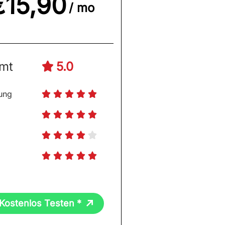
€15,90
/ mo
mt
5.0

ung




















 Kostenlos Testen *