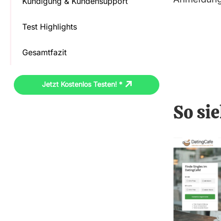
Kündigung & Kundensupport
Test Highlights
Gesamtfazit
Jetzt Kostenlos Testen! *
So si