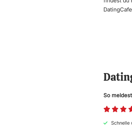
findest du 
DatingCafe
Datin
So meldest



Schnelle