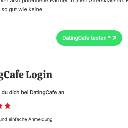
hier also potentielle Partner in allen Altersklassen. 
 so gut wie keine.
DatingCafe testen *
gCafe Login
 du dich bei DatingCafe an
B


e
 und einfache Anmeldung
w