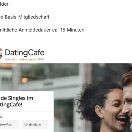
e
elder
r
e Basis-Mitgliedschaft
t
nittliche Anmeldedauer ca. 15 Minuten
e
t
m
i
t
5
v
o
n
5