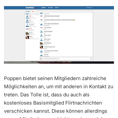
e
t
m
i
t
5
v
o
n
Poppen bietet seinen Mitgliedern zahlreiche
5
Möglichkeiten an, um mit anderen in Kontakt zu
treten. Das Tolle ist, dass du auch als
kostenloses Basismitglied Flirtnachrichten
verschicken kannst. Diese können allerdings