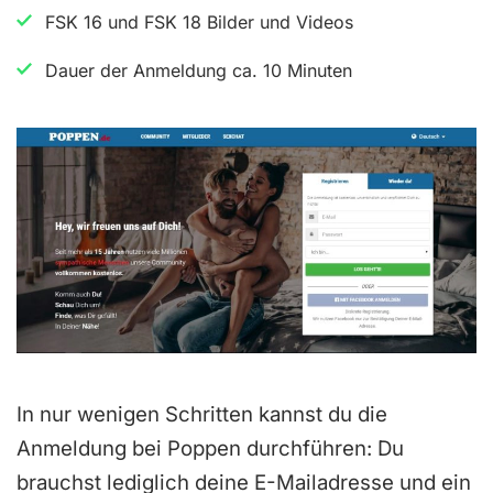
r
FSK 16 und FSK 18 Bilder und Videos
t
Dauer der Anmeldung ca. 10 Minuten
e
t
m
i
t
4
.
5
v
o
In nur wenigen Schritten kannst du die
n
Anmeldung bei Poppen durchführen: Du
5
brauchst lediglich deine E-Mailadresse und ein