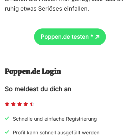
ruhig etwas Seriöses einfallen.
Poppen.de testen *
Poppen.de Login
So meldest du dich an
B





e
Schnelle und einfache Registrierung
w
Profil kann schnell ausgefüllt werden
e