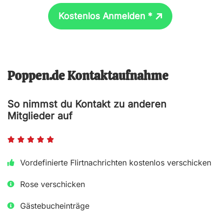
Kostenlos Anmelden *
Poppen.de Kontaktaufnahme
So nimmst du Kontakt zu anderen
Mitglieder auf
B





e
Vordefinierte Flirtnachrichten kostenlos verschicken
w
Rose verschicken
e
r
Gästebucheinträge
t