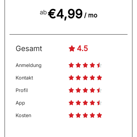
€4,99
ab
/ mo
Gesamt
4.5

Anmeldung





Kontakt





Profil





App





Kosten




