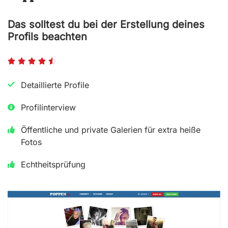
Das solltest du bei der Erstellung deines
Profils beachten
B





e
Detaillierte Profile
w
Profilinterview
e
r
Öffentliche und private Galerien für extra heiße
t
Fotos
e
Echtheitsprüfung
t
m
i
t