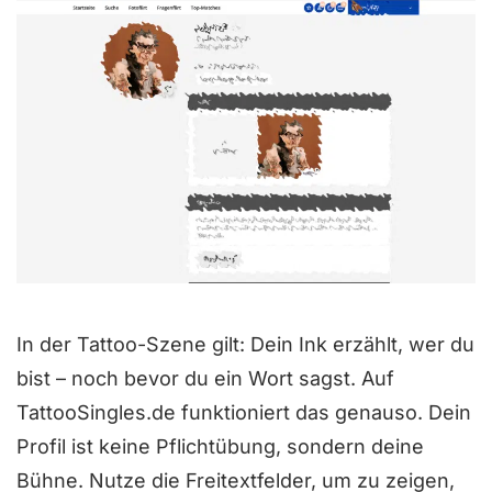
i
t
4
v
o
n
5
In der Tattoo-Szene gilt: Dein Ink erzählt, wer du
bist – noch bevor du ein Wort sagst. Auf
TattooSingles.de funktioniert das genauso. Dein
Profil ist keine Pflichtübung, sondern deine
Bühne. Nutze die Freitextfelder, um zu zeigen,