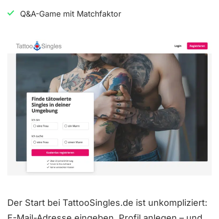
t
Q&A-Game mit Matchfaktor
e
t
m
i
t
4
v
o
n
5
Der Start bei TattooSingles.de ist unkompliziert:
E-Mail-Adresse eingeben, Profil anlegen – und