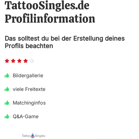
TattooSingles.de
Profilinformation
Das solltest du bei der Erstellung deines
Profils beachten
B





e
Bildergallerie
w
viele Freitexte
e
r
Matchinginfos
t
Q&A-Game
e
t
m