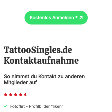
Kostenlos Anmelden *
TattooSingles.de
Kontaktaufnahme
So nimmst du Kontakt zu anderen
Mitglieder auf
B





e
Fotoflirt - Profilbilder "liken"
w