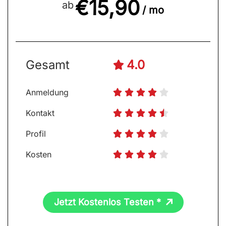
€15,90
ab
/ mo
Gesamt
4.0

Anmeldung





Kontakt





Profil





Kosten





Jetzt Kostenlos Testen *