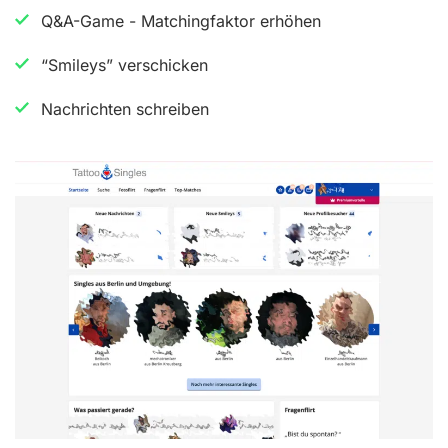
Q&A-Game - Matchingfaktor erhöhen
e
r
“Smileys” verschicken
t
Nachrichten schreiben
e
t
m
i
t
4
.
5
v
o
n