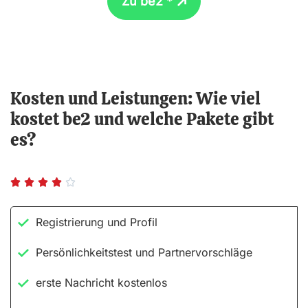
Zu be2 *
Kosten und Leistungen: Wie viel
kostet be2 und welche Pakete gibt
es?
B





e
Registrierung und Profil
w
e
Persönlichkeitstest und Partnervorschläge
r
erste Nachricht kostenlos
t