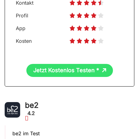
Kontakt





Profil





App





Kosten





Jetzt Kostenlos Testen *
be2
4.2
be2 im Test