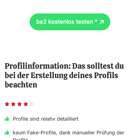
be2 kostenlos testen *
Profilinformation: Das solltest du
bei der Erstellung deines Profils
beachten
B





e
Profile sind relativ detailliert
w
kaum Fake-Profile, dank manueller Prüfung der
e
Profile