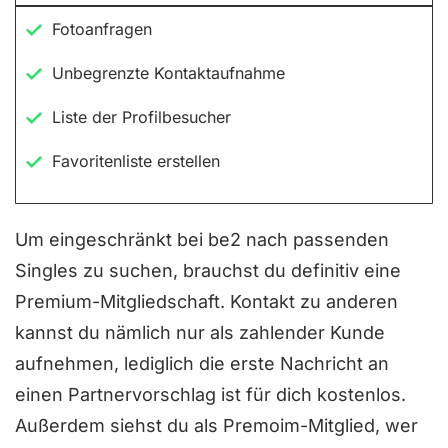
e
Fotoanfragen
t
m
Unbegrenzte Kontaktaufnahme
i
Liste der Profilbesucher
t
4
Favoritenliste erstellen
v
o
Um eingeschränkt bei be2 nach passenden
n
Singles zu suchen, brauchst du definitiv eine
5
Premium-Mitgliedschaft. Kontakt zu anderen
kannst du nämlich nur als zahlender Kunde
aufnehmen, lediglich die erste Nachricht an
einen Partnervorschlag ist für dich kostenlos.
Außerdem siehst du als Premoim-Mitglied, wer