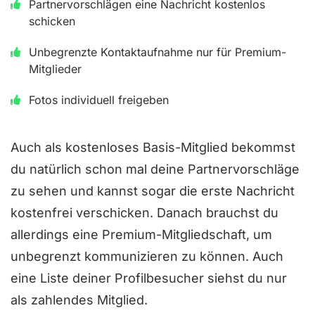
Partnervorschlägen eine Nachricht kostenlos
w
schicken
e
Unbegrenzte Kontaktaufnahme nur für Premium-
r
Mitglieder
t
Fotos individuell freigeben
e
t
m
Auch als kostenloses Basis-Mitglied bekommst
i
du natürlich schon mal deine Partnervorschläge
t
zu sehen und kannst sogar die erste Nachricht
4
kostenfrei verschicken. Danach brauchst du
.
allerdings eine Premium-Mitgliedschaft, um
5
unbegrenzt kommunizieren zu können. Auch
v
eine Liste deiner Profilbesucher siehst du nur
o
als zahlendes Mitglied.