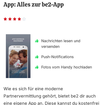
App: Alles zur be2-App
B





e
w
Nachrichten lesen und
e
versenden
r
t
Push-Notifications
e
Fotos vom Handy hochladen
t
m
i
Wie es sich für eine moderne
t
Partnervermittlung gehört, bietet be2 dir auch
4
eine eigene App an. Diese kannst du kostenfrei