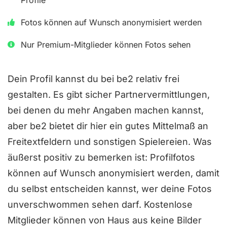
r
t
Fotos können auf Wunsch anonymisiert werden
e
Nur Premium-Mitglieder können Fotos sehen
t
m
Dein Profil kannst du bei be2 relativ frei
i
gestalten. Es gibt sicher Partnervermittlungen,
t
bei denen du mehr Angaben machen kannst,
4
aber be2 bietet dir hier ein gutes Mittelmaß an
v
Freitextfeldern und sonstigen Spielereien. Was
o
äußerst positiv zu bemerken ist: Profilfotos
n
können auf Wunsch anonymisiert werden, damit
5
du selbst entscheiden kannst, wer deine Fotos
unverschwommen sehen darf. Kostenlose
Mitglieder können von Haus aus keine Bilder