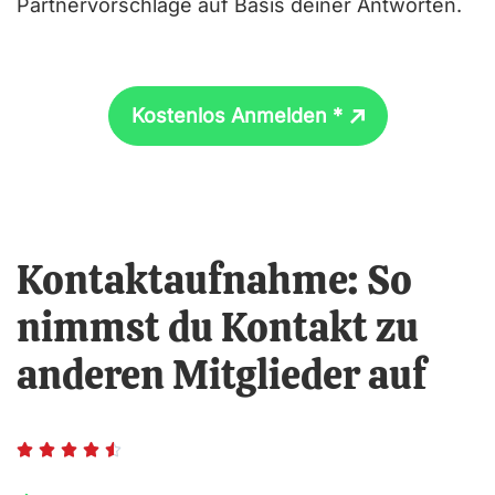
Partnervorschläge auf Basis deiner Antworten.
Kostenlos Anmelden *
Kontaktaufnahme: So
nimmst du Kontakt zu
anderen Mitglieder auf
B





e