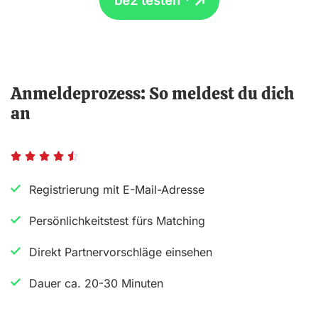
be2 testen *
Anmeldeprozess: So meldest du dich
an
B





e
Registrierung mit E-Mail-Adresse
w
Persönlichkeitstest fürs Matching
e
r
Direkt Partnervorschläge einsehen
t
Dauer ca. 20-30 Minuten
e
t