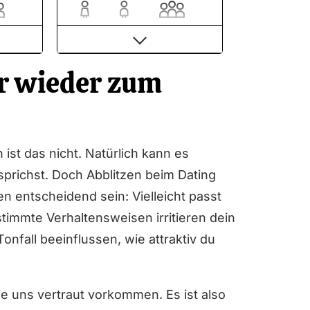
44.00%
56.00%
5 M
 wieder zum
Renommierte Singlebörse:
zahlreiche Auszeichnungen
Bester Kundenservice: das
zeigen mehrere Tests
Kontaktanfragen kostenlos
h ist das nicht. Natürlich kann es
ile
beantworten
prichst. Doch Abblitzen beim Dating
Schnelle Kontaktaufnahme
en entscheidend sein: Vielleicht passt
durch verschiedene
s
Optionen
timmte Verhaltensweisen irritieren dein
Täglich registrieren sich ca.
nfall beeinflussen, wie attraktiv du
s-
10.000 neue Mitglieder
e uns vertraut vorkommen. Es ist also