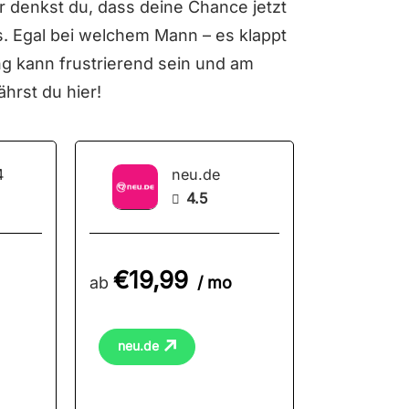
r denkst du, dass deine Chance jetzt
s. Egal bei welchem Mann – es klappt
ng kann frustrierend sein und am
hrst du hier!
4
neu.de
4.5

€19,99
ab
/ mo
neu.de