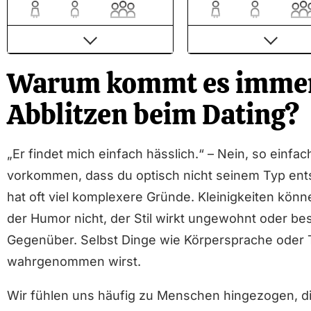
56.00%
44.00%
500 K
43.00%
57.00%
6 M
Warum kommt es immer
Frauen als Kerngruppe
Eine der größten und
besten Singlebörsen
Sehr hohe
Abblitzen beim Dating?
Deutschlands
Sicherheitsstandards: jedes
Profil wird händisch
2016 Testsieger der
überprüft
Stiftung Warentest
„Er findet mich einfach hässlich.“ – Nein, so einfac
Relativ neue Plattform mit
Profilcheck: Fake Prof
vorkommen, dass du optisch nicht seinem Typ ents
viel Potential
werden regelmäßig
gelöscht
hat oft viel komplexere Gründe. Kleinigkeiten könn
Mitglieder sind
überdurchschnittlich
Sehr gute App für da
der Humor nicht, der Stil wirkt ungewohnt oder bes
attraktiv
Flirten von unterwegs
Gegenüber. Selbst Dinge wie Körpersprache oder To
Kosten im mittleren Bereich,
Gutes Preis-Leistung
wahrgenommen wirst.
für Alleinerziehende,
Verhältnis
Studenten und Azubis
Wir fühlen uns häufig zu Menschen hingezogen, di
kostenlos nutzbar