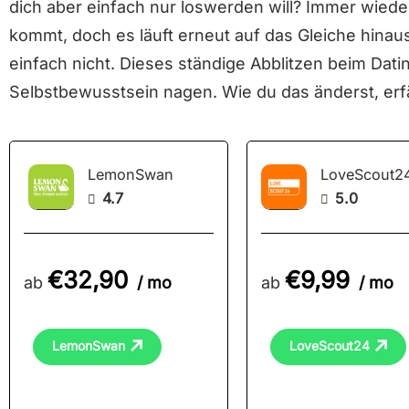
dich aber einfach nur loswerden will? Immer wiede
kommt, doch es läuft erneut auf das Gleiche hinau
einfach nicht. Dieses ständige Abblitzen beim Dati
Selbstbewusstsein nagen. Wie du das änderst, erfä
LemonSwan
LoveScout2
4.7
5.0


€32,90
€9,99
ab
/ mo
ab
/ mo
LemonSwan
LoveScout24